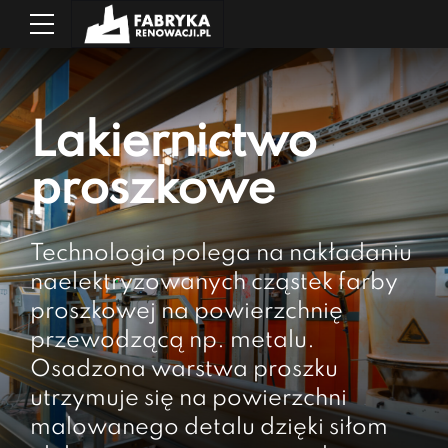
Lakiernictwo
proszkowe
Technologia polega na nakładaniu
naelektryzowanych cząstek farby
proszkowej na powierzchnię
przewodzącą np. metalu.
Osadzona warstwa proszku
utrzymuje się na powierzchni
malowanego detalu dzięki siłom