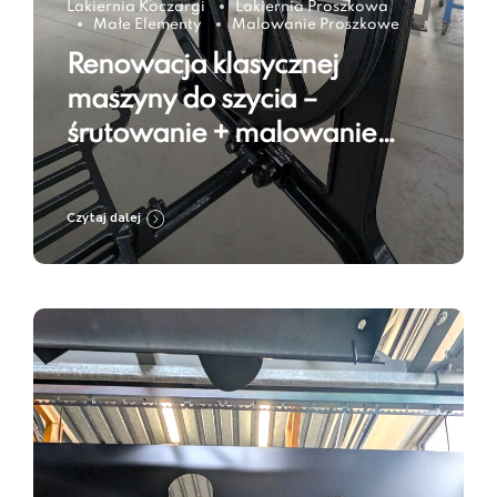
Lakiernia Koczargi
Lakiernia Proszkowa
Małe Elementy
Malowanie Proszkowe
Renowacja klasycznej
maszyny do szycia –
śrutowanie + malowanie
proszkowe w kolorze Jet
Black RAL 9005
Czytaj dalej