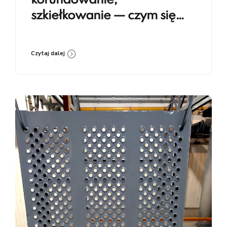
korundowanie,
szkiełkowanie — czym się
różnią i kiedy co stosować
Czytaj dalej