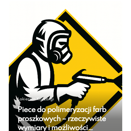
Lakiernia Koczargi
Piece do polimeryzacji farb
proszkowych – rzeczywiste
wymiary i możliwości