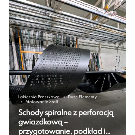
Lakiernia Proszkowa
Duze Elementy
Malowanie Stali
Schody spiralne z perforacją
gwiazdkową –
przygotowanie, podkład i