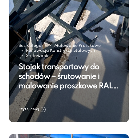
Bez Kategorii
Malowanie Proszkowe
Renowacja Konstrukcji Stalowych
Śrutowanie
Stojak transportowy do
schodów – śrutowanie i
malowanie proszkowe RAL
7016
Czytaj dalej