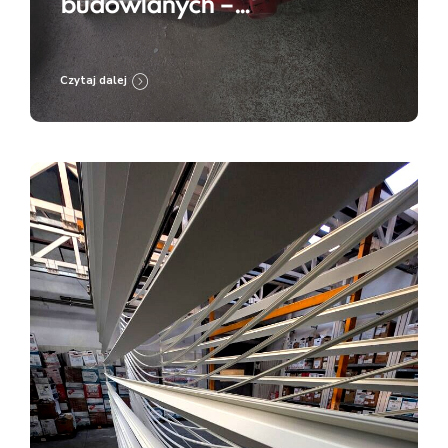
budowlanych –
przygotowanie do renowacji
i zabezpieczenia
Czytaj dalej
antykorozyjnego