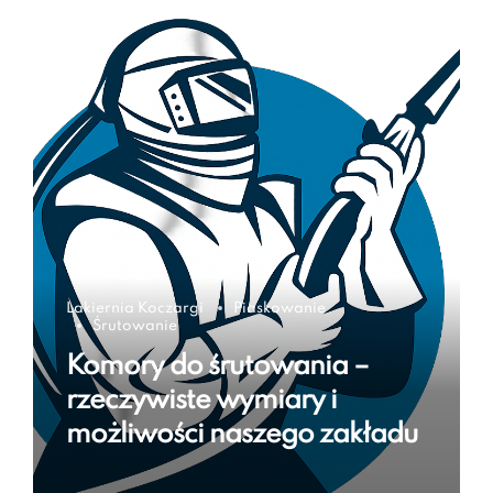
Lakiernia Koczargi
Piaskowanie
Śrutowanie
Komory do śrutowania –
rzeczywiste wymiary i
możliwości naszego zakładu