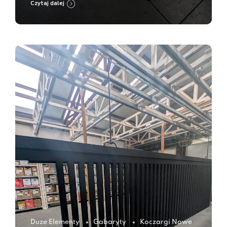
Czytaj dalej
Duze Elementy
Gabaryty
Koczargi Nowe