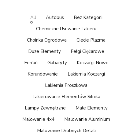
All
Autobus
Bez Kategorii
Chemiczne Usuwanie Lakieru
Choinka Ogrodowa
Ciecie Plazma
Duze Elementy
Felgi Ciężarowe
Ferrari
Gabaryty
Koczargi Nowe
Korundowanie
Lakiernia Koczargi
Lakiernia Proszkowa
Lakierowanie Elementów Silnika
Lampy Zewnętrzne
Małe Elementy
Malowanie 4x4
Malowanie Aluminium
Malowanie Drobnych Detali