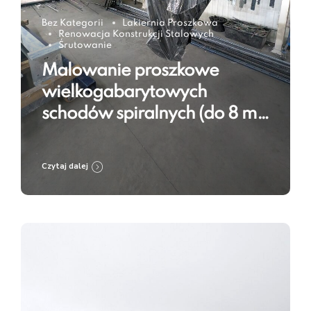
Bez Kategorii
Lakiernia Proszkowa
Renowacja Konstrukcji Stalowych
Śrutowanie
Malowanie proszkowe
wielkogabarytowych
schodów spiralnych (do 8 m)
w RAL 9005 – technologia w
praktyce
Czytaj dalej