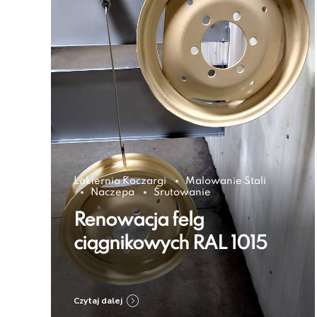
Lakiernia Koczargi
Malowanie Stali
Naczepa
Śrutowanie
Renowacja felg
ciągnikowych RAL 1015
Czytaj dalej