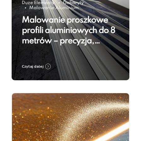
Duze Elementy
Gabaryty
Malowanie Aluminium
Malowanie proszkowe
profili aluminiowych do 8
metrów – precyzja,
powtarzalność i trwałość
powłoki
Czytaj dalej