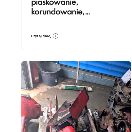
piaskowanie,
korundowanie,
szkiełkowanie — czym się
różnią i kiedy co stosować
Czytaj dalej