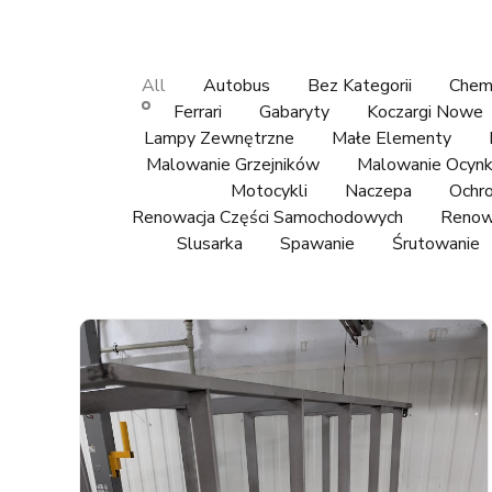
All
Autobus
Bez Kategorii
Chemi
Ferrari
Gabaryty
Koczargi Nowe
Lampy Zewnętrzne
Małe Elementy
Malowanie Grzejników
Malowanie Ocyn
Motocykli
Naczepa
Ochro
Renowacja Części Samochodowych
Renow
Slusarka
Spawanie
Śrutowanie