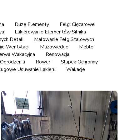
ma
Duze Elementy
Felgi Ciężarowe
wa
Lakierowanie Elementów Silnika
ych Detali
Malowanie Felg Stalowych
ie Wentylacji
Mazowieckie
Meble
erwa Wakacyjna
Renowacja
Ogrodzenia
Rower
Slupek Ochronny
ługowe Usuwanie Lakieru
Wakacje