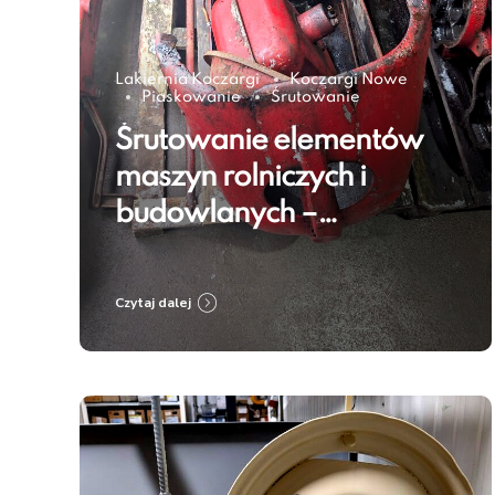
Lakiernia Koczargi
Koczargi Nowe
Piaskowanie
Śrutowanie
Śrutowanie elementów
maszyn rolniczych i
budowlanych –
przygotowanie do
renowacji i
Czytaj dalej
zabezpieczenia
antykorozyjnego