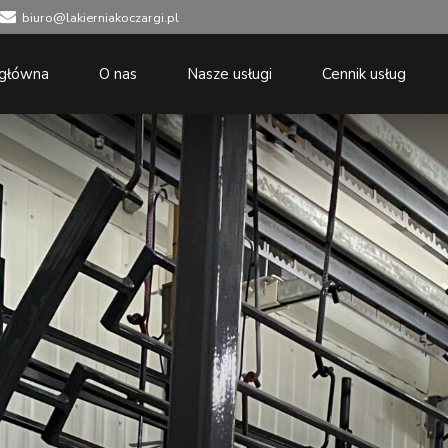
biuro@lakierniakoczargi.pl
 główna
O nas
Nasze usługi
Cennik usług