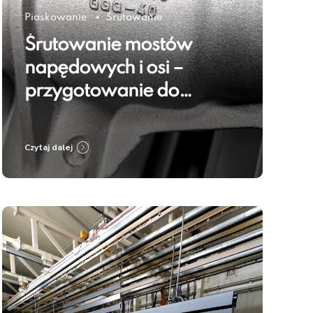
Piaskowanie
Śrutowanie
Śrutowanie mostów
napędowych i osi –
przygotowanie do
regeneracji i
zabezpieczenia
Czytaj dalej