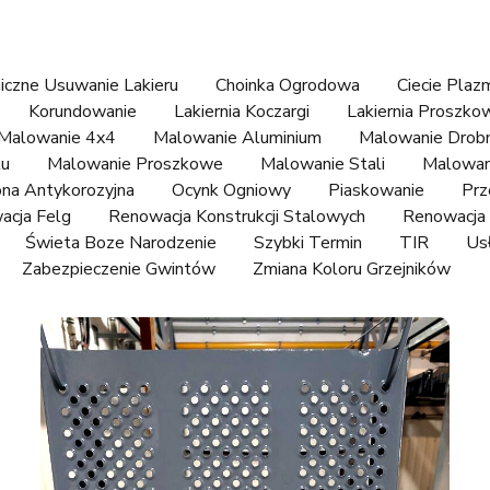
czne Usuwanie Lakieru
Choinka Ogrodowa
Ciecie Plaz
Korundowanie
Lakiernia Koczargi
Lakiernia Proszko
Malowanie 4x4
Malowanie Aluminium
Malowanie Drobn
ku
Malowanie Proszkowe
Malowanie Stali
Malowan
na Antykorozyjna
Ocynk Ogniowy
Piaskowanie
Prz
acja Felg
Renowacja Konstrukcji Stalowych
Renowacja 
Świeta Boze Narodzenie
Szybki Termin
TIR
Us
Zabezpieczenie Gwintów
Zmiana Koloru Grzejników