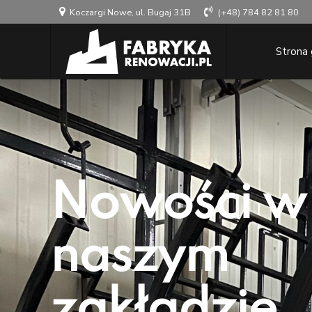
Koczargi Nowe, ul. Bugaj 31B
(+48) 784 82 81 80
Strona
Nowości w
naszym
zakładzie.