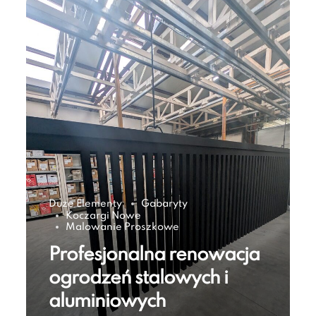
Duze Elementy
Gabaryty
Koczargi Nowe
Malowanie Proszkowe
Profesjonalna renowacja
ogrodzeń stalowych i
aluminiowych