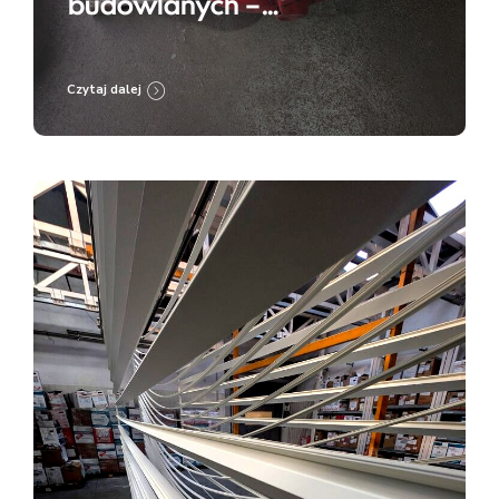
budowlanych –
przygotowanie do renowacji
i zabezpieczenia
Czytaj dalej
antykorozyjnego