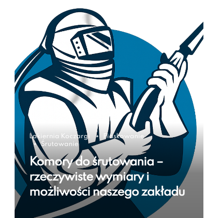
Lakiernia Koczargi
Piaskowanie
Śrutowanie
Komory do śrutowania –
rzeczywiste wymiary i
możliwości naszego zakładu