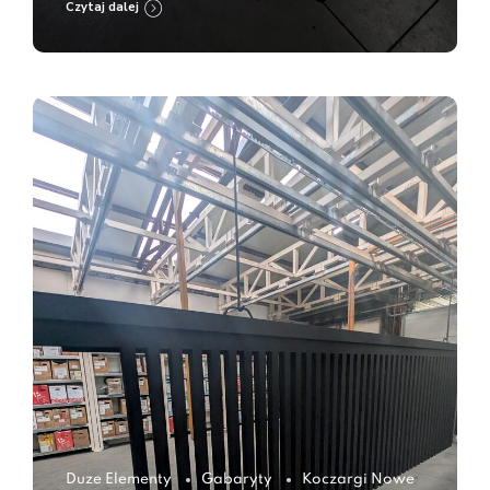
Czytaj dalej
Duze Elementy
Gabaryty
Koczargi Nowe