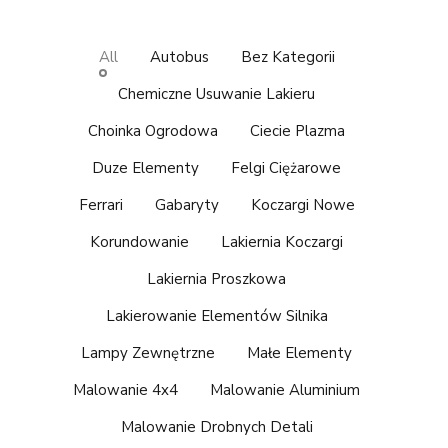
All
Autobus
Bez Kategorii
Chemiczne Usuwanie Lakieru
Choinka Ogrodowa
Ciecie Plazma
Duze Elementy
Felgi Ciężarowe
Ferrari
Gabaryty
Koczargi Nowe
Korundowanie
Lakiernia Koczargi
Lakiernia Proszkowa
Lakierowanie Elementów Silnika
Lampy Zewnętrzne
Małe Elementy
Malowanie 4x4
Malowanie Aluminium
Malowanie Drobnych Detali