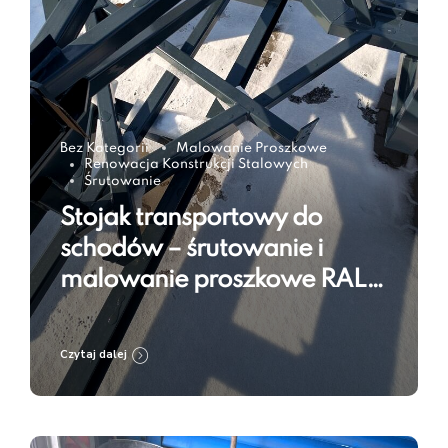
Bez Kategorii
Malowanie Proszkowe
Renowacja Konstrukcji Stalowych
Śrutowanie
Stojak transportowy do
schodów – śrutowanie i
malowanie proszkowe RAL
7016
Czytaj dalej