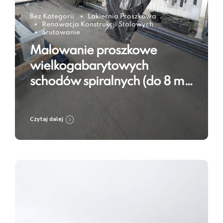
Bez Kategorii
Lakiernia Proszkowa
Renowacja Konstrukcji Stalowych
Śrutowanie
Malowanie proszkowe
wielkogabarytowych
schodów spiralnych (do 8 m)
w RAL 9005 – technologia w
praktyce
Czytaj dalej