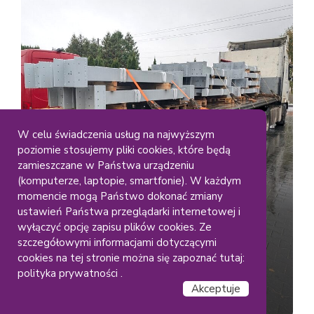
W celu świadczenia usług na najwyższym
poziomie stosujemy pliki cookies, które będą
Duze Elementy
Gabaryty
zamieszczane w Państwa urządzeniu
Lakiernia Koczargi
(komputerze, laptopie, smartfonie). W każdym
Malowanie dużych
momencie mogą Państwo dokonać zmiany
ustawień Państwa przeglądarki internetowej i
konstrukcji stalowych – RAL
wyłączyć opcję zapisu plików cookies. Ze
(9006)
szczegółowymi informacjami dotyczącymi
cookies na tej stronie można się zapoznać tutaj:
polityka prywatności .
Akceptuje
Czytaj dalej