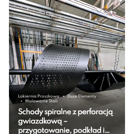
Lakiernia Proszkowa
Duze Elementy
Malowanie Stali
Schody spiralne z perforacją
gwiazdkową –
przygotowanie, podkład i