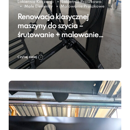
Lakiernia Koczargi
Lakiernia Proszkowa
Małe Elementy
Malowanie Proszkowe
Renowacja klasycznej
maszyny do szycia –
śrutowanie + malowanie
proszkowe w kolorze Jet
Black RAL 9005
Czytaj dalej