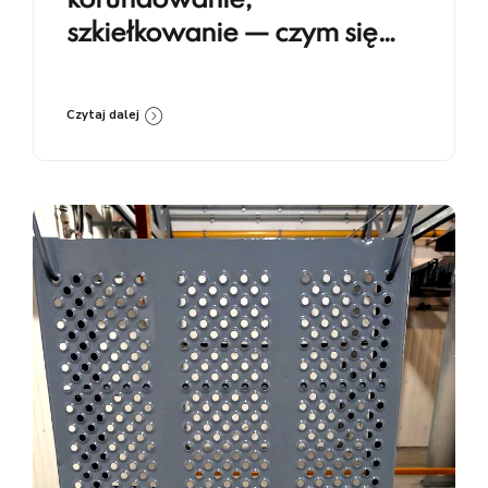
korundowanie,
szkiełkowanie — czym się
różnią i kiedy co stosować
Czytaj dalej