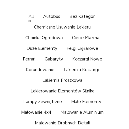
All
Autobus
Bez Kategorii
Chemiczne Usuwanie Lakieru
Choinka Ogrodowa
Ciecie Plazma
Duze Elementy
Felgi Ciężarowe
Ferrari
Gabaryty
Koczargi Nowe
Korundowanie
Lakiernia Koczargi
Lakiernia Proszkowa
Lakierowanie Elementów Silnika
Lampy Zewnętrzne
Małe Elementy
Malowanie 4x4
Malowanie Aluminium
Malowanie Drobnych Detali