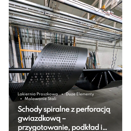
Lakiernia Proszkowa
Duze Elementy
Malowanie Stali
Schody spiralne z perforacją
gwiazdkową –
przygotowanie, podkład i