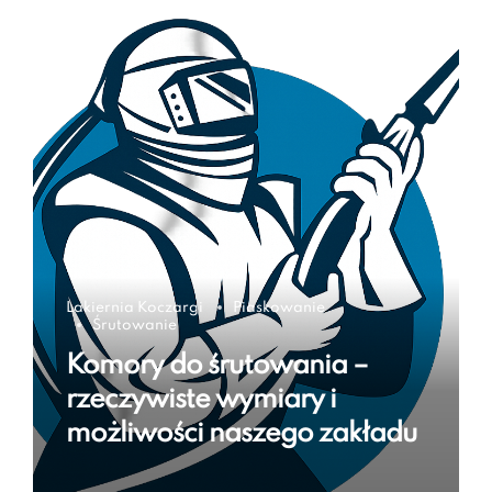
Lakiernia Koczargi
Piaskowanie
Śrutowanie
Komory do śrutowania –
rzeczywiste wymiary i
możliwości naszego zakładu