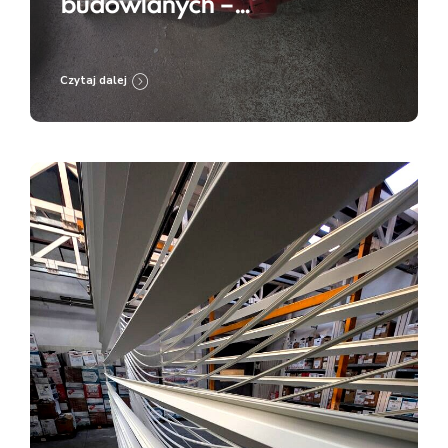
budowlanych –
przygotowanie do renowacji
i zabezpieczenia
Czytaj dalej
antykorozyjnego