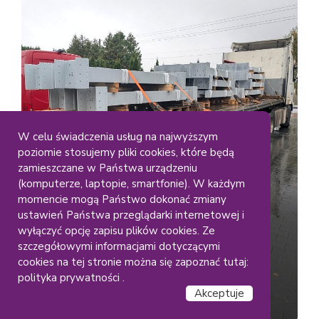
W celu świadczenia usług na najwyższym
poziomie stosujemy pliki cookies, które będą
Duze Elementy
Gabaryty
zamieszczane w Państwa urządzeniu
Lakiernia Koczargi
(komputerze, laptopie, smartfonie). W każdym
Malowanie dużych
momencie mogą Państwo dokonać zmiany
ustawień Państwa przeglądarki internetowej i
konstrukcji stalowych – RAL
wyłączyć opcję zapisu plików cookies. Ze
(9006)
szczegółowymi informacjami dotyczącymi
cookies na tej stronie można się zapoznać tutaj:
polityka prywatności .
Akceptuje
Czytaj dalej