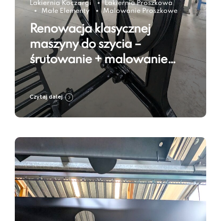
Lakiernia Koczargi
Lakiernia Proszkowa
Małe Elementy
Malowanie Proszkowe
Renowacja klasycznej
maszyny do szycia –
śrutowanie + malowanie
proszkowe w kolorze Jet
Black RAL 9005
Czytaj dalej