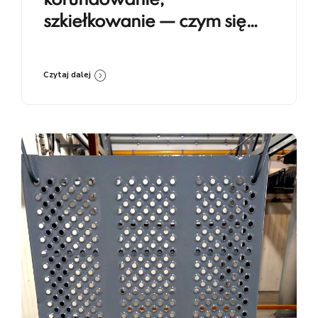
korundowanie,
szkiełkowanie — czym się
różnią i kiedy co stosować
Czytaj dalej