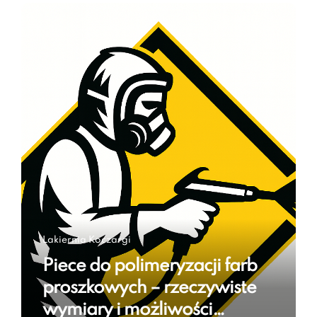
Lakiernia Koczargi
Piece do polimeryzacji farb
proszkowych – rzeczywiste
wymiary i możliwości