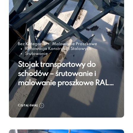
Bez Kategorii
Malowanie Proszkowe
Renowacja Konstrukcji Stalowych
Śrutowanie
Stojak transportowy do
schodów – śrutowanie i
malowanie proszkowe RAL
7016
Czytaj dalej