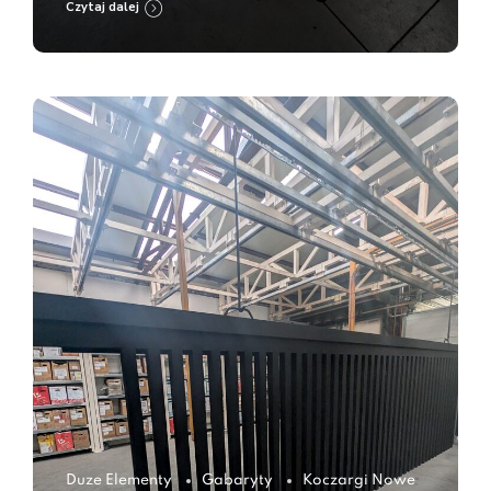
Czytaj dalej
Duze Elementy
Gabaryty
Koczargi Nowe