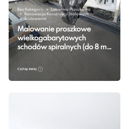
Bez Kategorii
Lakiernia Proszkowa
Renowacja Konstrukcji Stalowych
Śrutowanie
Malowanie proszkowe
wielkogabarytowych
schodów spiralnych (do 8 m)
w RAL 9005 – technologia w
praktyce
Czytaj dalej