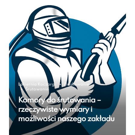
Lakiernia Koczargi
Piaskowanie
Śrutowanie
Komory do śrutowania –
rzeczywiste wymiary i
możliwości naszego zakładu