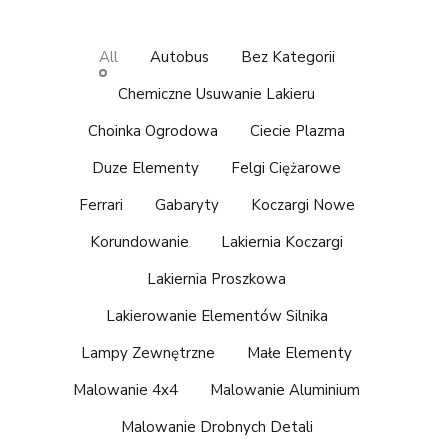
All
Autobus
Bez Kategorii
Chemiczne Usuwanie Lakieru
Choinka Ogrodowa
Ciecie Plazma
Duze Elementy
Felgi Ciężarowe
Ferrari
Gabaryty
Koczargi Nowe
Korundowanie
Lakiernia Koczargi
Lakiernia Proszkowa
Lakierowanie Elementów Silnika
Lampy Zewnętrzne
Małe Elementy
Malowanie 4x4
Malowanie Aluminium
Malowanie Drobnych Detali