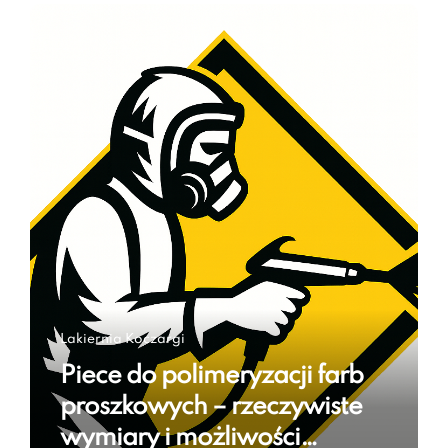
Lakiernia Koczargi
Piece do polimeryzacji farb
proszkowych – rzeczywiste
wymiary i możliwości