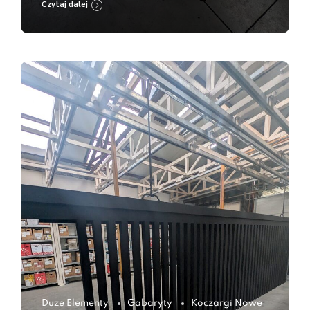
Czytaj dalej
Duze Elementy
Gabaryty
Koczargi Nowe