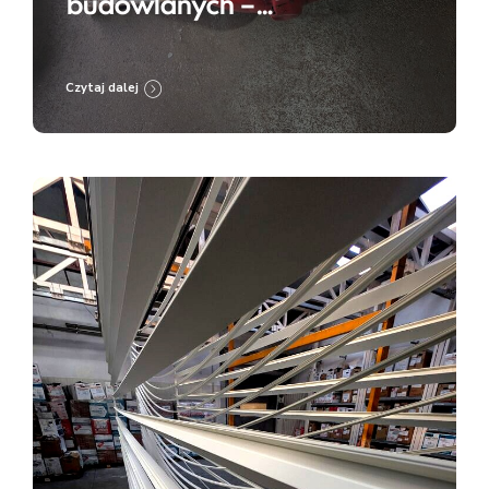
budowlanych –
przygotowanie do renowacji
i zabezpieczenia
Czytaj dalej
antykorozyjnego