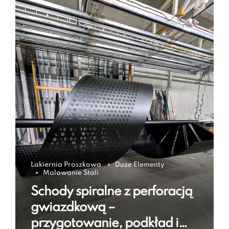
Lakiernia Proszkowa
Duze Elementy
Malowanie Stali
Schody spiralne z perforacją
gwiazdkową –
przygotowanie, podkład i