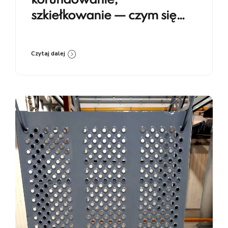
korundowanie,
szkiełkowanie — czym się
różnią i kiedy co stosować
Czytaj dalej