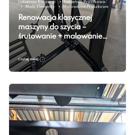
Lakiernia Koczargi
Lakiernia Proszkowa
Małe Elementy
Malowanie Proszkowe
Renowacja klasycznej
maszyny do szycia –
śrutowanie + malowanie
proszkowe w kolorze Jet
Black RAL 9005
Czytaj dalej