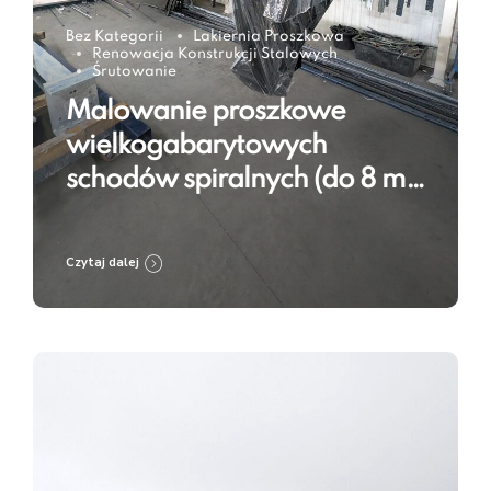
Bez Kategorii
Lakiernia Proszkowa
Renowacja Konstrukcji Stalowych
Śrutowanie
Malowanie proszkowe
wielkogabarytowych
schodów spiralnych (do 8 m)
w RAL 9005 – technologia w
praktyce
Czytaj dalej