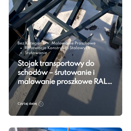
Bez Kategorii
Malowanie Proszkowe
Renowacja Konstrukcji Stalowych
Śrutowanie
Stojak transportowy do
schodów – śrutowanie i
malowanie proszkowe RAL
7016
Czytaj dalej