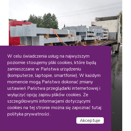
W celu świadczenia usług na najwyższym
poziomie stosujemy pliki cookies, które będą
Duze Elementy
Gabaryty
zamieszczane w Państwa urządzeniu
Lakiernia Koczargi
(komputerze, laptopie, smartfonie). W każdym
Malowanie dużych
momencie mogą Państwo dokonać zmiany
ustawień Państwa przeglądarki internetowej i
konstrukcji stalowych – RAL
wyłączyć opcję zapisu plików cookies. Ze
(9006)
szczegółowymi informacjami dotyczącymi
cookies na tej stronie można się zapoznać tutaj:
polityka prywatności .
Akceptuje
Czytaj dalej