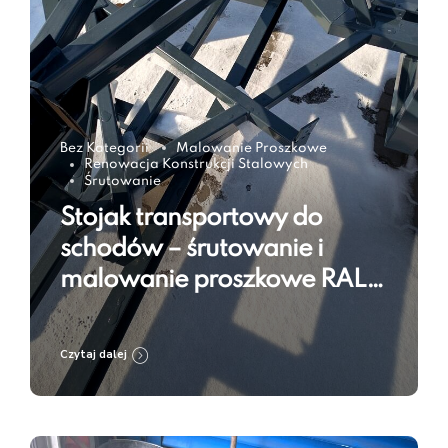
Bez Kategorii
Malowanie Proszkowe
Renowacja Konstrukcji Stalowych
Śrutowanie
Stojak transportowy do
schodów – śrutowanie i
malowanie proszkowe RAL
7016
Czytaj dalej