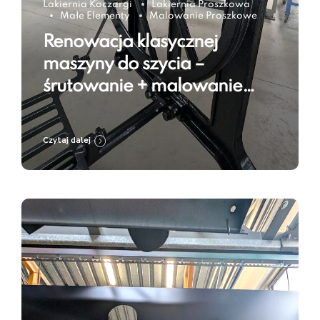
Lakiernia Koczargi
Lakiernia Proszkowa
Małe Elementy
Malowanie Proszkowe
Renowacja klasycznej
maszyny do szycia –
śrutowanie + malowanie
proszkowe w kolorze Jet
Black RAL 9005
Czytaj dalej