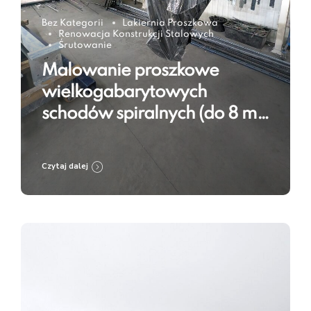
Bez Kategorii
Lakiernia Proszkowa
Renowacja Konstrukcji Stalowych
Śrutowanie
Malowanie proszkowe
wielkogabarytowych
schodów spiralnych (do 8 m)
w RAL 9005 – technologia w
praktyce
Czytaj dalej