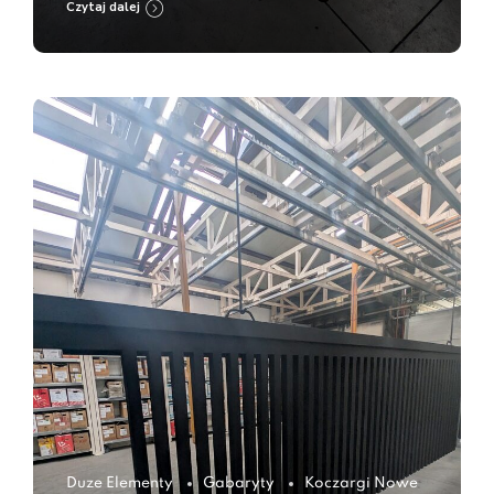
Czytaj dalej
Duze Elementy
Gabaryty
Koczargi Nowe