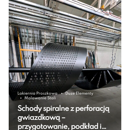
Lakiernia Proszkowa
Duze Elementy
Malowanie Stali
Schody spiralne z perforacją
gwiazdkową –
przygotowanie, podkład i