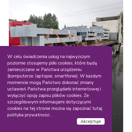
W celu świadczenia usług na najwyższym
poziomie stosujemy pliki cookies, które będą
Duze Elementy
Gabaryty
zamieszczane w Państwa urządzeniu
Lakiernia Koczargi
(komputerze, laptopie, smartfonie). W każdym
Malowanie dużych
momencie mogą Państwo dokonać zmiany
ustawień Państwa przeglądarki internetowej i
konstrukcji stalowych – RAL
wyłączyć opcję zapisu plików cookies. Ze
(9006)
szczegółowymi informacjami dotyczącymi
cookies na tej stronie można się zapoznać tutaj:
polityka prywatności .
Akceptuje
Czytaj dalej