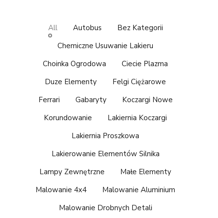
All
Autobus
Bez Kategorii
Chemiczne Usuwanie Lakieru
Choinka Ogrodowa
Ciecie Plazma
Duze Elementy
Felgi Ciężarowe
Ferrari
Gabaryty
Koczargi Nowe
Korundowanie
Lakiernia Koczargi
Lakiernia Proszkowa
Lakierowanie Elementów Silnika
Lampy Zewnętrzne
Małe Elementy
Malowanie 4x4
Malowanie Aluminium
Malowanie Drobnych Detali