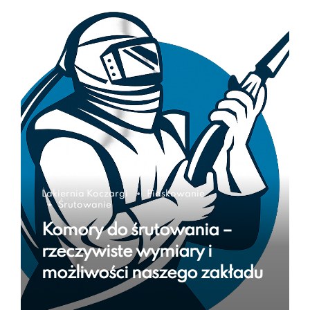
Lakiernia Koczargi
Piaskowanie
Śrutowanie
Komory do śrutowania –
rzeczywiste wymiary i
możliwości naszego zakładu