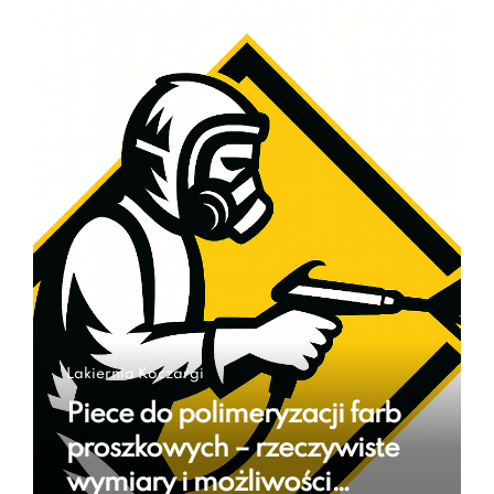
Lakiernia Koczargi
Piece do polimeryzacji farb
proszkowych – rzeczywiste
wymiary i możliwości