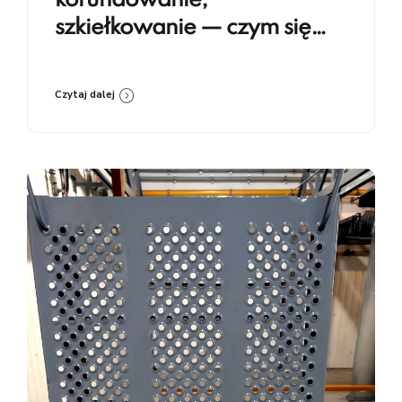
korundowanie,
szkiełkowanie — czym się
różnią i kiedy co stosować
Czytaj dalej