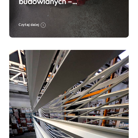
budowlanych –
przygotowanie do renowacji
i zabezpieczenia
Czytaj dalej
antykorozyjnego