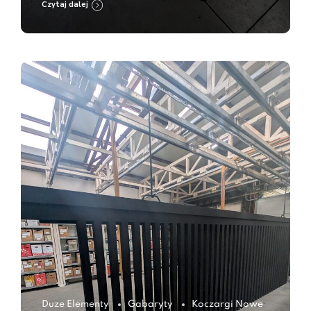
Czytaj dalej
Duze Elementy
Gabaryty
Koczargi Nowe