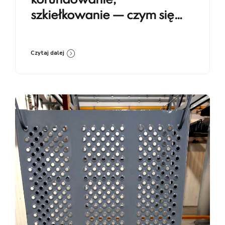
korundowanie,
szkiełkowanie — czym się
różnią i kiedy co stosować
Czytaj dalej