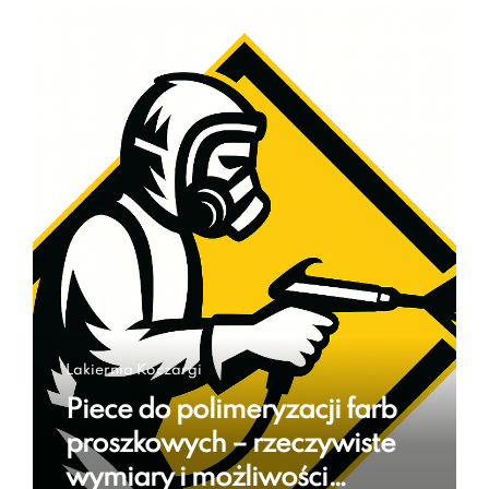
Lakiernia Koczargi
Piece do polimeryzacji farb
proszkowych – rzeczywiste
wymiary i możliwości