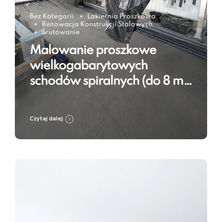
Bez Kategorii
Lakiernia Proszkowa
Renowacja Konstrukcji Stalowych
Śrutowanie
Malowanie proszkowe
wielkogabarytowych
schodów spiralnych (do 8 m)
w RAL 9005 – technologia w
praktyce
Czytaj dalej