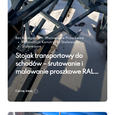
Bez Kategorii
Malowanie Proszkowe
Renowacja Konstrukcji Stalowych
Śrutowanie
Stojak transportowy do
schodów – śrutowanie i
malowanie proszkowe RAL
7016
Czytaj dalej