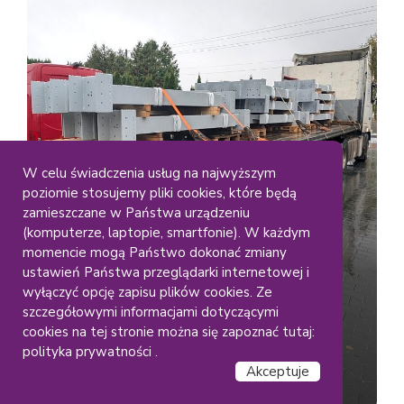
W celu świadczenia usług na najwyższym
poziomie stosujemy pliki cookies, które będą
Duze Elementy
Gabaryty
zamieszczane w Państwa urządzeniu
Lakiernia Koczargi
(komputerze, laptopie, smartfonie). W każdym
Malowanie dużych
momencie mogą Państwo dokonać zmiany
ustawień Państwa przeglądarki internetowej i
konstrukcji stalowych – RAL
wyłączyć opcję zapisu plików cookies. Ze
(9006)
szczegółowymi informacjami dotyczącymi
cookies na tej stronie można się zapoznać tutaj:
polityka prywatności .
Akceptuje
Czytaj dalej