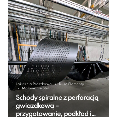
Lakiernia Proszkowa
Duze Elementy
Malowanie Stali
Schody spiralne z perforacją
gwiazdkową –
przygotowanie, podkład i