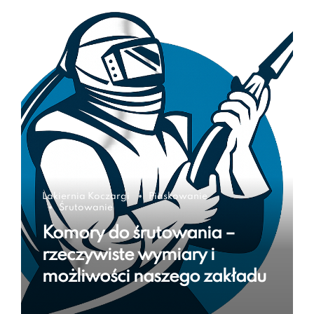
Lakiernia Koczargi
Piaskowanie
Śrutowanie
Komory do śrutowania –
rzeczywiste wymiary i
możliwości naszego zakładu