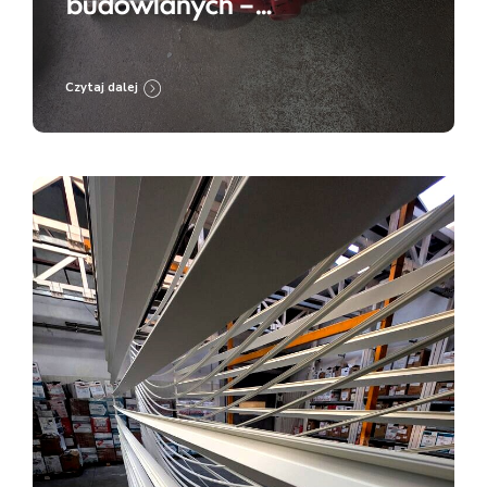
budowlanych –
przygotowanie do renowacji
i zabezpieczenia
Czytaj dalej
antykorozyjnego