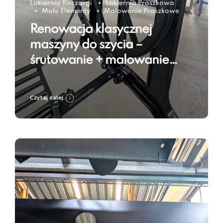
Lakiernia Koczargi
Lakiernia Proszkowa
Małe Elementy
Malowanie Proszkowe
Renowacja klasycznej
maszyny do szycia –
śrutowanie + malowanie
proszkowe w kolorze Jet
Black RAL 9005
Czytaj dalej