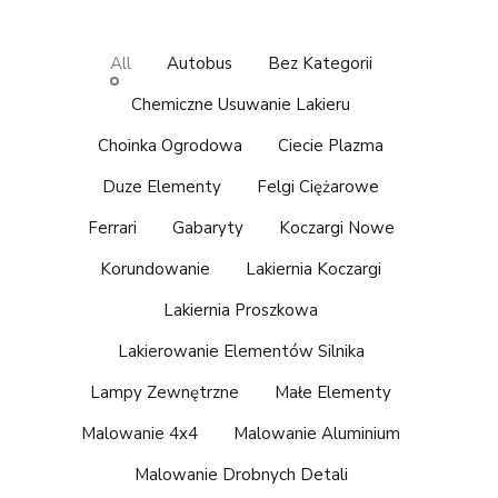
All
Autobus
Bez Kategorii
Chemiczne Usuwanie Lakieru
Choinka Ogrodowa
Ciecie Plazma
Duze Elementy
Felgi Ciężarowe
Ferrari
Gabaryty
Koczargi Nowe
Korundowanie
Lakiernia Koczargi
Lakiernia Proszkowa
Lakierowanie Elementów Silnika
Lampy Zewnętrzne
Małe Elementy
Malowanie 4x4
Malowanie Aluminium
Malowanie Drobnych Detali