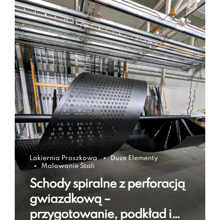
Lakiernia Proszkowa
Duze Elementy
Malowanie Stali
Schody spiralne z perforacją
gwiazdkową –
przygotowanie, podkład i