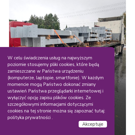
W celu świadczenia usług na najwyższym
poziomie stosujemy pliki cookies, które będą
Duze Elementy
Gabaryty
zamieszczane w Państwa urządzeniu
Lakiernia Koczargi
(komputerze, laptopie, smartfonie). W każdym
Malowanie dużych
momencie mogą Państwo dokonać zmiany
ustawień Państwa przeglądarki internetowej i
konstrukcji stalowych – RAL
wyłączyć opcję zapisu plików cookies. Ze
(9006)
szczegółowymi informacjami dotyczącymi
cookies na tej stronie można się zapoznać tutaj:
polityka prywatności .
Akceptuje
Czytaj dalej