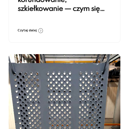
korundowanie,
szkiełkowanie — czym się
różnią i kiedy co stosować
Czytaj dalej