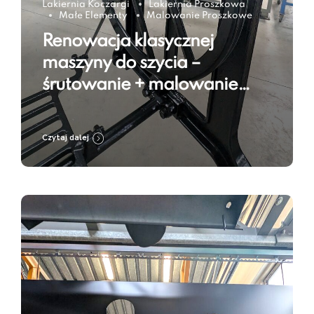
Lakiernia Koczargi
Lakiernia Proszkowa
Małe Elementy
Malowanie Proszkowe
Renowacja klasycznej
maszyny do szycia –
śrutowanie + malowanie
proszkowe w kolorze Jet
Black RAL 9005
Czytaj dalej