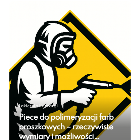
Lakiernia Koczargi
Piece do polimeryzacji farb
proszkowych – rzeczywiste
wymiary i możliwości