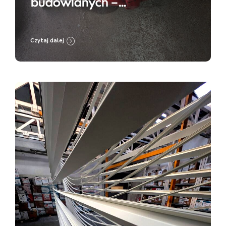
budowlanych –
przygotowanie do renowacji
i zabezpieczenia
Czytaj dalej
antykorozyjnego