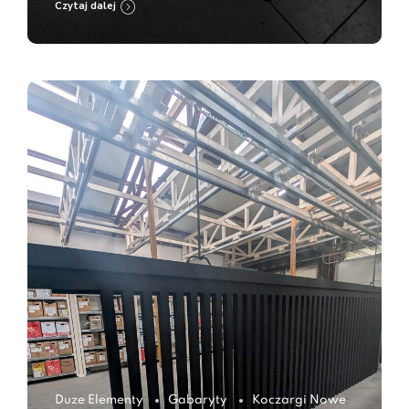
Czytaj dalej
Duze Elementy
Gabaryty
Koczargi Nowe