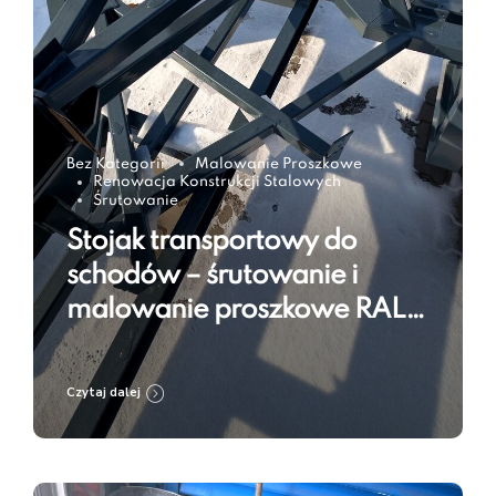
Bez Kategorii
Malowanie Proszkowe
Renowacja Konstrukcji Stalowych
Śrutowanie
Stojak transportowy do
schodów – śrutowanie i
malowanie proszkowe RAL
7016
Czytaj dalej