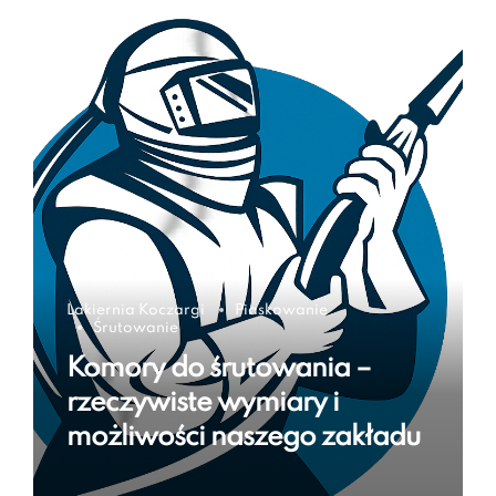
Lakiernia Koczargi
Piaskowanie
Śrutowanie
Komory do śrutowania –
rzeczywiste wymiary i
możliwości naszego zakładu