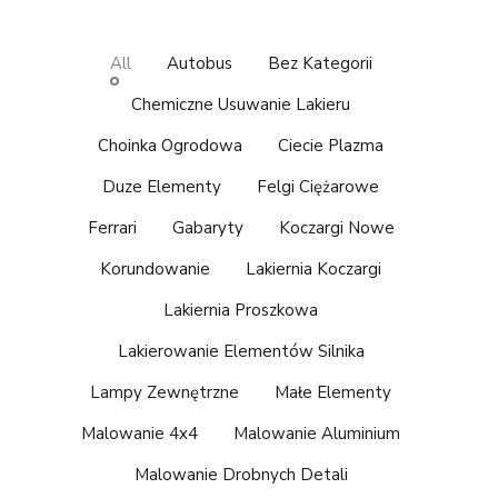
All
Autobus
Bez Kategorii
Chemiczne Usuwanie Lakieru
Choinka Ogrodowa
Ciecie Plazma
Duze Elementy
Felgi Ciężarowe
Ferrari
Gabaryty
Koczargi Nowe
Korundowanie
Lakiernia Koczargi
Lakiernia Proszkowa
Lakierowanie Elementów Silnika
Lampy Zewnętrzne
Małe Elementy
Malowanie 4x4
Malowanie Aluminium
Malowanie Drobnych Detali