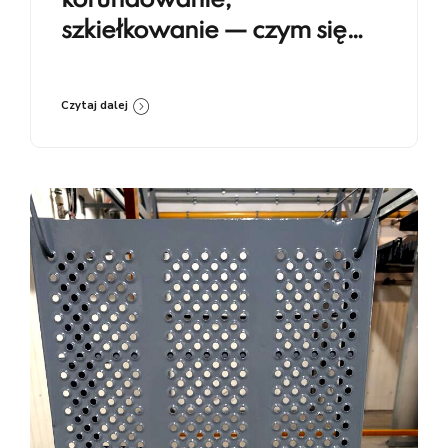
korundowanie,
szkiełkowanie — czym się
różnią i kiedy co stosować
Czytaj dalej