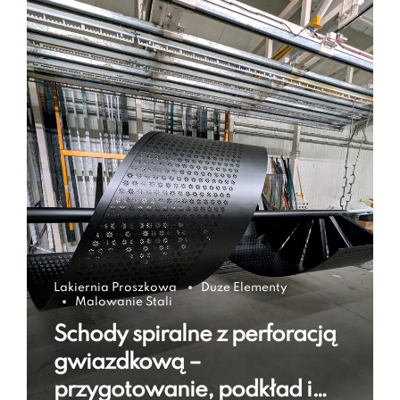
Lakiernia Proszkowa
Duze Elementy
Malowanie Stali
Schody spiralne z perforacją
gwiazdkową –
przygotowanie, podkład i