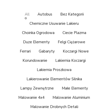
All
Autobus
Bez Kategorii
Chemiczne Usuwanie Lakieru
Choinka Ogrodowa
Ciecie Plazma
Duze Elementy
Felgi Ciężarowe
Ferrari
Gabaryty
Koczargi Nowe
Korundowanie
Lakiernia Koczargi
Lakiernia Proszkowa
Lakierowanie Elementów Silnika
Lampy Zewnętrzne
Małe Elementy
Malowanie 4x4
Malowanie Aluminium
Malowanie Drobnych Detali