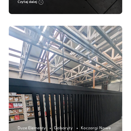
Czytaj dalej
Duze Elementy
Gabaryty
Koczargi Nowe