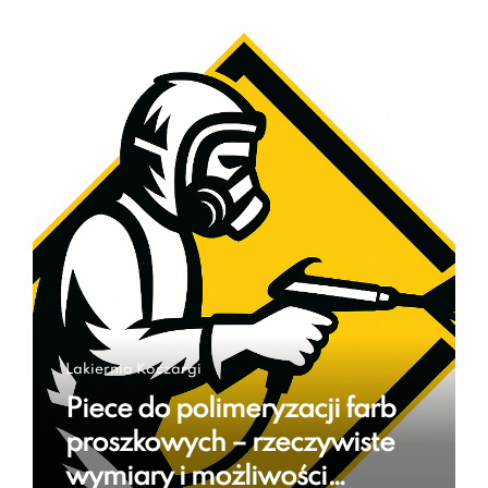
Lakiernia Koczargi
Piece do polimeryzacji farb
proszkowych – rzeczywiste
wymiary i możliwości