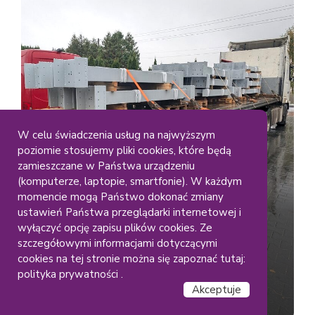
W celu świadczenia usług na najwyższym
poziomie stosujemy pliki cookies, które będą
Duze Elementy
Gabaryty
zamieszczane w Państwa urządzeniu
Lakiernia Koczargi
(komputerze, laptopie, smartfonie). W każdym
Malowanie dużych
momencie mogą Państwo dokonać zmiany
ustawień Państwa przeglądarki internetowej i
konstrukcji stalowych – RAL
wyłączyć opcję zapisu plików cookies. Ze
(9006)
szczegółowymi informacjami dotyczącymi
cookies na tej stronie można się zapoznać tutaj:
polityka prywatności .
Akceptuje
Czytaj dalej