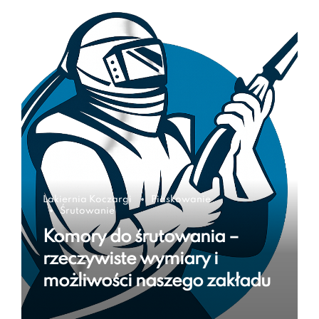
Lakiernia Koczargi
Piaskowanie
Śrutowanie
Komory do śrutowania –
rzeczywiste wymiary i
możliwości naszego zakładu