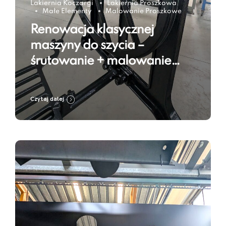
Lakiernia Koczargi
Lakiernia Proszkowa
Małe Elementy
Malowanie Proszkowe
Renowacja klasycznej
maszyny do szycia –
śrutowanie + malowanie
proszkowe w kolorze Jet
Black RAL 9005
Czytaj dalej