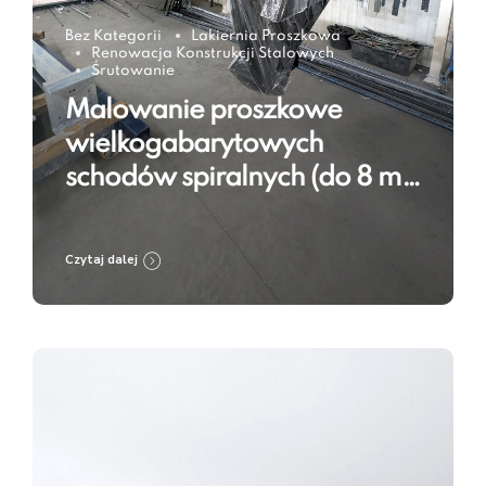
Bez Kategorii
Lakiernia Proszkowa
Renowacja Konstrukcji Stalowych
Śrutowanie
Malowanie proszkowe
wielkogabarytowych
schodów spiralnych (do 8 m)
w RAL 9005 – technologia w
praktyce
Czytaj dalej