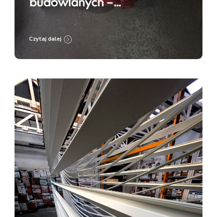
budowlanych –
przygotowanie do renowacji
i zabezpieczenia
Czytaj dalej
antykorozyjnego