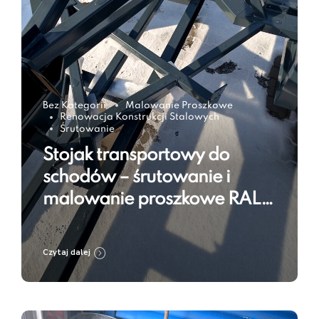
Bez Kategorii
Malowanie Proszkowe
Renowacja Konstrukcji Stalowych
Śrutowanie
Stojak transportowy do
schodów – śrutowanie i
malowanie proszkowe RAL
7016
Czytaj dalej