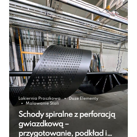
Lakiernia Proszkowa
Duze Elementy
Malowanie Stali
Schody spiralne z perforacją
gwiazdkową –
przygotowanie, podkład i