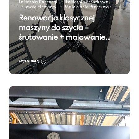
Lakiernia Koczargi
Lakiernia Proszkowa
Małe Elementy
Malowanie Proszkowe
Renowacja klasycznej
maszyny do szycia –
śrutowanie + malowanie
proszkowe w kolorze Jet
Black RAL 9005
Czytaj dalej