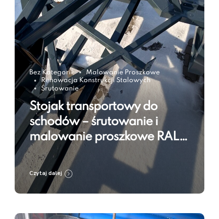
Bez Kategorii
Malowanie Proszkowe
Renowacja Konstrukcji Stalowych
Śrutowanie
Stojak transportowy do
schodów – śrutowanie i
malowanie proszkowe RAL
7016
Czytaj dalej