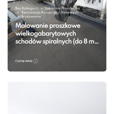
Bez Kategorii
Lakiernia Proszkowa
Renowacja Konstrukcji Stalowych
Śrutowanie
Malowanie proszkowe
wielkogabarytowych
schodów spiralnych (do 8 m)
w RAL 9005 – technologia w
praktyce
Czytaj dalej