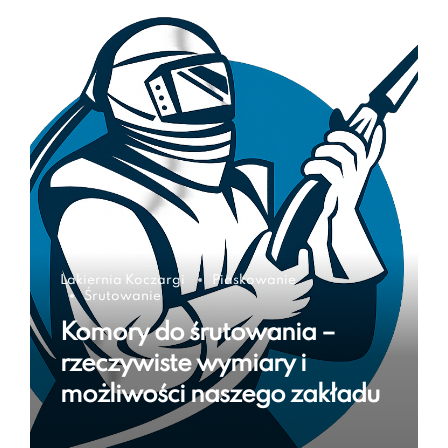
Lakiernia Koczargi
Piaskowanie
Śrutowanie
Komory do śrutowania –
rzeczywiste wymiary i
możliwości naszego zakładu