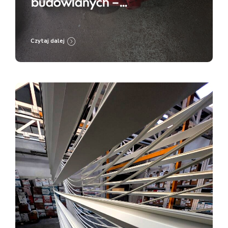
budowlanych –
przygotowanie do renowacji
i zabezpieczenia
Czytaj dalej
antykorozyjnego