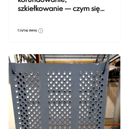
korundowanie,
szkiełkowanie — czym się
różnią i kiedy co stosować
Czytaj dalej