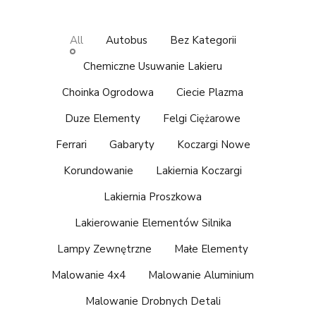
All
Autobus
Bez Kategorii
Chemiczne Usuwanie Lakieru
Choinka Ogrodowa
Ciecie Plazma
Duze Elementy
Felgi Ciężarowe
Ferrari
Gabaryty
Koczargi Nowe
Korundowanie
Lakiernia Koczargi
Lakiernia Proszkowa
Lakierowanie Elementów Silnika
Lampy Zewnętrzne
Małe Elementy
Malowanie 4x4
Malowanie Aluminium
Malowanie Drobnych Detali