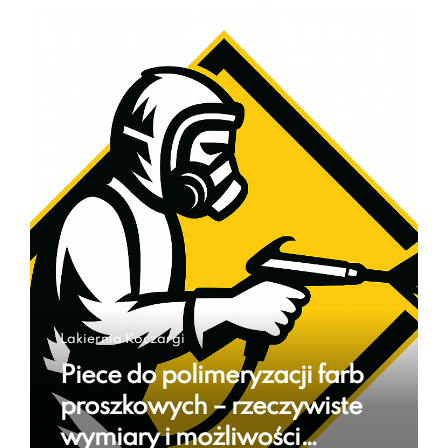
Lakiernia Koczargi
Piece do polimeryzacji farb
proszkowych – rzeczywiste
wymiary i możliwości