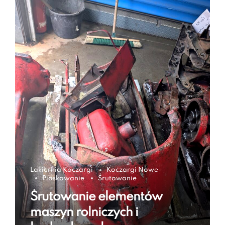
Lakiernia Koczargi
Koczargi Nowe
Piaskowanie
Śrutowanie
Śrutowanie elementów
maszyn rolniczych i