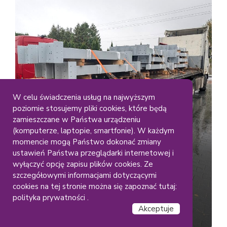
W celu świadczenia usług na najwyższym
poziomie stosujemy pliki cookies, które będą
Duze Elementy
Gabaryty
zamieszczane w Państwa urządzeniu
Lakiernia Koczargi
(komputerze, laptopie, smartfonie). W każdym
Malowanie dużych
momencie mogą Państwo dokonać zmiany
ustawień Państwa przeglądarki internetowej i
konstrukcji stalowych – RAL
wyłączyć opcję zapisu plików cookies. Ze
(9006)
szczegółowymi informacjami dotyczącymi
cookies na tej stronie można się zapoznać tutaj:
polityka prywatności .
Akceptuje
Czytaj dalej