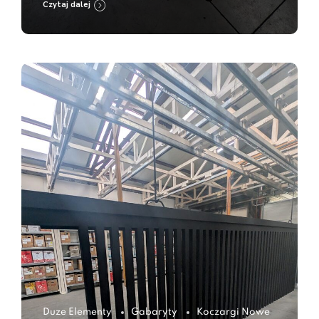
Czytaj dalej
Duze Elementy
Gabaryty
Koczargi Nowe