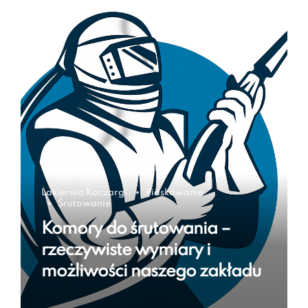
Lakiernia Koczargi
Piaskowanie
Śrutowanie
Komory do śrutowania –
rzeczywiste wymiary i
możliwości naszego zakładu