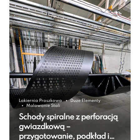
Lakiernia Proszkowa
Duze Elementy
Malowanie Stali
Schody spiralne z perforacją
gwiazdkową –
przygotowanie, podkład i