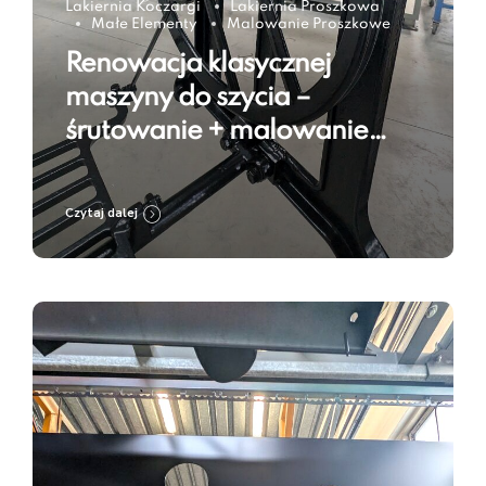
Lakiernia Koczargi
Lakiernia Proszkowa
Małe Elementy
Malowanie Proszkowe
Renowacja klasycznej
maszyny do szycia –
śrutowanie + malowanie
proszkowe w kolorze Jet
Black RAL 9005
Czytaj dalej