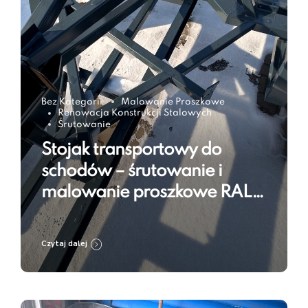
Bez Kategorii
Malowanie Proszkowe
Renowacja Konstrukcji Stalowych
Śrutowanie
Stojak transportowy do
schodów – śrutowanie i
malowanie proszkowe RAL
7016
Czytaj dalej