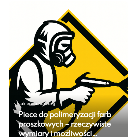
Lakiernia Koczargi
Piece do polimeryzacji farb
proszkowych – rzeczywiste
wymiary i możliwości