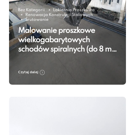
Bez Kategorii
Lakiernia Proszkowa
Renowacja Konstrukcji Stalowych
Śrutowanie
Malowanie proszkowe
wielkogabarytowych
schodów spiralnych (do 8 m)
w RAL 9005 – technologia w
praktyce
Czytaj dalej