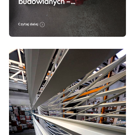
budowlanych –
przygotowanie do renowacji
i zabezpieczenia
Czytaj dalej
antykorozyjnego