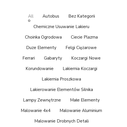
All
Autobus
Bez Kategorii
Chemiczne Usuwanie Lakieru
Choinka Ogrodowa
Ciecie Plazma
Duze Elementy
Felgi Ciężarowe
Ferrari
Gabaryty
Koczargi Nowe
Korundowanie
Lakiernia Koczargi
Lakiernia Proszkowa
Lakierowanie Elementów Silnika
Lampy Zewnętrzne
Małe Elementy
Malowanie 4x4
Malowanie Aluminium
Malowanie Drobnych Detali