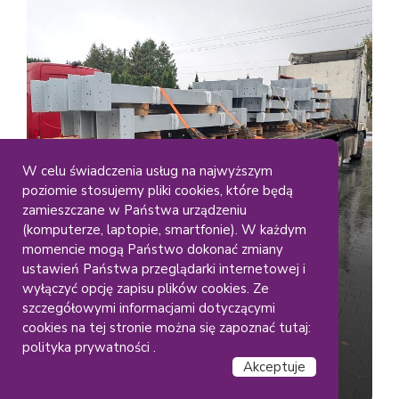
W celu świadczenia usług na najwyższym
poziomie stosujemy pliki cookies, które będą
Duze Elementy
Gabaryty
zamieszczane w Państwa urządzeniu
Lakiernia Koczargi
(komputerze, laptopie, smartfonie). W każdym
Malowanie dużych
momencie mogą Państwo dokonać zmiany
ustawień Państwa przeglądarki internetowej i
konstrukcji stalowych – RAL
wyłączyć opcję zapisu plików cookies. Ze
(9006)
szczegółowymi informacjami dotyczącymi
cookies na tej stronie można się zapoznać tutaj:
polityka prywatności .
Akceptuje
Czytaj dalej