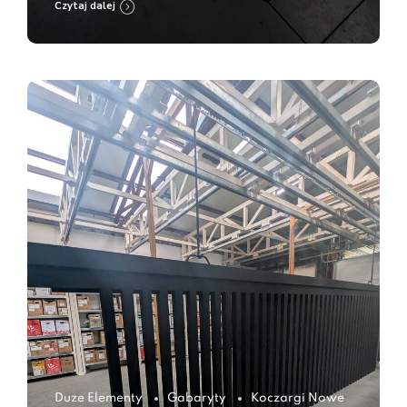
Czytaj dalej
Duze Elementy
Gabaryty
Koczargi Nowe